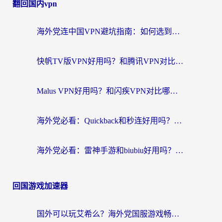
翻回国内vpn
海外党连中国VPN避坑指南：如何选到真正能无缝刷国内资源的加速器？
快帆TV版VPN好用吗？和腾讯VPN对比哪个回国效果更好？海外党必看的真实体验指南
Malus VPN好用吗？和闪疾VPN对比哪个回国效果更好？海外华人的实用避坑指南
海外党必看：Quickback和秒连好用吗？3步选对回国加速器，无缝刷国内资源
海外党必看：雷神手游和biubiu好用吗？3招选对回国加速器无缝刷国内资源
回国游戏加速器
国外可以玩艾希么？海外党国服游戏畅玩终极指南（附加速器选择秘籍）