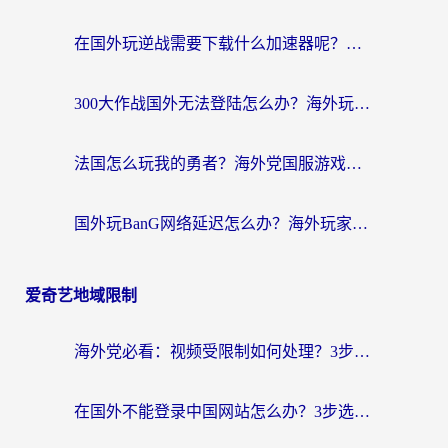
在国外玩逆战需要下载什么加速器呢？海外党亲测有效的国服游戏加速指南
300大作战国外无法登陆怎么办？海外玩家亲测有效的解决指南
法国怎么玩我的勇者？海外党国服游戏不卡攻略，附3款热门游戏加速实测
国外玩BanG网络延迟怎么办？海外玩家亲测有效的国服游戏加速指南
爱奇艺地域限制
海外党必看：视频受限制如何处理？3步解决国内剧番“看不了”难题
在国外不能登录中国网站怎么办？3步选对回国加速器，无缝刷剧、办业务