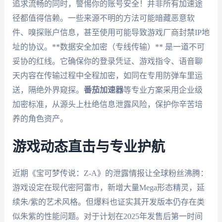
追求流畅的同时，警惕你的账号安全！并非所有加速途
径都值得信赖。一些来源不明的方法可能暗藏恶意软
件、嗅探账户信息，甚至使用可能导致游戏厂商封禁IP地
址的协议。**数据安全加密（专线传输）** 是一道不可
妥协的红线。它确保你的登录凭证、游戏指令、语音聊
天内容在传输过程中全程加密，如同在专用防弹车里运
送，隔绝外界窥探。
番茄加速器
等专业方案采用企业级
加密标准，从源头上杜绝信息泄露风险，保护你辛苦培
养的角色资产。
游戏动态直击与专业护航
近期《宝可梦传说：Z-A》的泄露情报让全球粉丝沸腾：
游戏设定在现代密阿雷市，新增大量Mega形态精灵，延
续朱/紫的艺术风格。但爆料也证实其开发版本仍存在类
似朱紫的性能问题。对于计划在2025年发售后第一时间