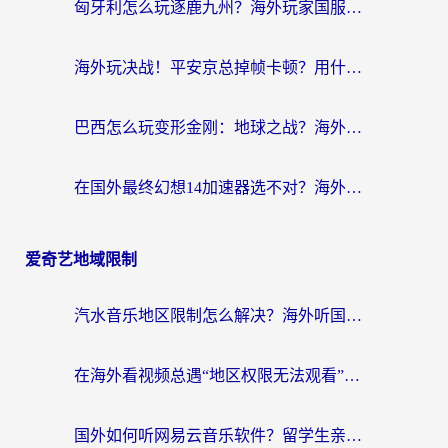
匈牙利怎么玩逐鹿九州？海外玩家国服游戏加速器终极指南（附永劫无间荣耀新三国解决方案）
海外玩决战！平安京总掉帧卡顿？用什么加速器比较好？实测指南来了
巴西怎么玩变形金刚：地球之战？海外玩家国服游戏加速终极指南（附新诛仙延迟密室逃脱18解决办法）
在国外最终幻想14加速器选不对？海外玩家的国服游戏加速避坑指南
爱奇艺地域限制
汽水音乐地区限制怎么解决？海外听国内音乐的实用指南来了
在海外看视频总遇“地区权限无法观看”？这篇攻略帮你轻松解锁国内影视动漫
国外如何听网易云音乐软件？留学生亲测有效的回国加速方案