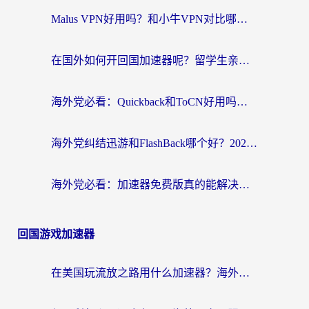
Malus VPN好用吗？和小牛VPN对比哪个回国效果更好？海外党亲测实用指南
在国外如何开回国加速器呢？留学生亲测的无缝访问国内资源指南
海外党必看：Quickback和ToCN好用吗？3分钟选对回国加速器的实用指南
海外党纠结迅游和FlashBack哪个好？2026实用指南教你选对回国加速器
海外党必看：加速器免费版真的能解决回国访问难题吗？附实用选择指南
回国游戏加速器
在美国玩流放之路用什么加速器？海外党国服游戏不卡顿的终极攻略