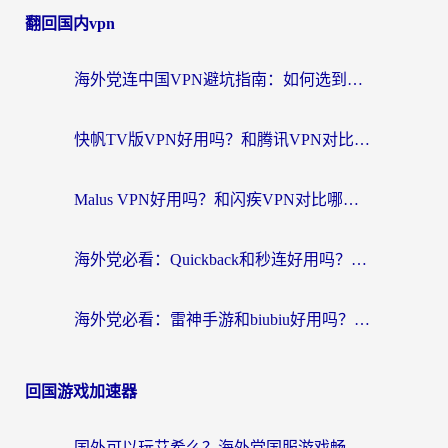
翻回国内vpn
海外党连中国VPN避坑指南：如何选到真正能无缝刷国内资源的加速器？
快帆TV版VPN好用吗？和腾讯VPN对比哪个回国效果更好？海外党必看的真实体验指南
Malus VPN好用吗？和闪疾VPN对比哪个回国效果更好？海外华人的实用避坑指南
海外党必看：Quickback和秒连好用吗？3步选对回国加速器，无缝刷国内资源
海外党必看：雷神手游和biubiu好用吗？3招选对回国加速器无缝刷国内资源
回国游戏加速器
国外可以玩艾希么？海外党国服游戏畅玩终极指南（附加速器选择秘籍）