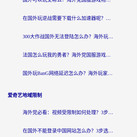
在国外玩逆战需要下载什么加速器呢？海外党亲测有效的国服游戏加速指南
300大作战国外无法登陆怎么办？海外玩家亲测有效的解决指南
法国怎么玩我的勇者？海外党国服游戏不卡攻略，附3款热门游戏加速实测
国外玩BanG网络延迟怎么办？海外玩家亲测有效的国服游戏加速指南
爱奇艺地域限制
海外党必看：视频受限制如何处理？3步解决国内剧番“看不了”难题
在国外不能登录中国网站怎么办？3步选对回国加速器，无缝刷剧、办业务