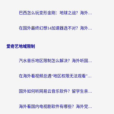
巴西怎么玩变形金刚：地球之战？海外玩家国服游戏加速终极指南（附新诛仙延迟密室逃脱18解决办法）
在国外最终幻想14加速器选不对？海外玩家的国服游戏加速避坑指南
爱奇艺地域限制
汽水音乐地区限制怎么解决？海外听国内音乐的实用指南来了
在海外看视频总遇“地区权限无法观看”？这篇攻略帮你轻松解锁国内影视动漫
国外如何听网易云音乐软件？留学生亲测有效的回国加速方案
海外看国内电视剧软件有哪些？海外党专属追剧指南来了