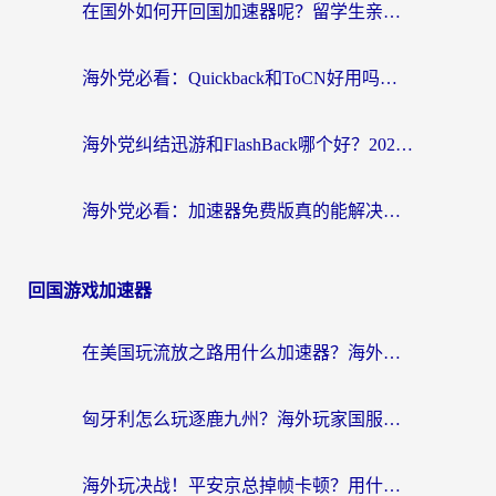
在国外如何开回国加速器呢？留学生亲测的无缝访问国内资源指南
海外党必看：Quickback和ToCN好用吗？3分钟选对回国加速器的实用指南
海外党纠结迅游和FlashBack哪个好？2026实用指南教你选对回国加速器
海外党必看：加速器免费版真的能解决回国访问难题吗？附实用选择指南
回国游戏加速器
在美国玩流放之路用什么加速器？海外党国服游戏不卡顿的终极攻略
匈牙利怎么玩逐鹿九州？海外玩家国服游戏加速器终极指南（附永劫无间荣耀新三国解决方案）
海外玩决战！平安京总掉帧卡顿？用什么加速器比较好？实测指南来了