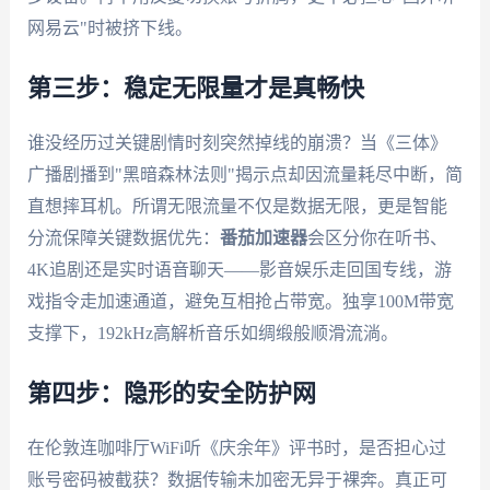
网易云"时被挤下线。
第三步：稳定无限量才是真畅快
谁没经历过关键剧情时刻突然掉线的崩溃？当《三体》
广播剧播到"黑暗森林法则"揭示点却因流量耗尽中断，简
直想摔耳机。所谓无限流量不仅是数据无限，更是智能
分流保障关键数据优先：
番茄加速器
会区分你在听书、
4K追剧还是实时语音聊天——影音娱乐走回国专线，游
戏指令走加速通道，避免互相抢占带宽。独享100M带宽
支撑下，192kHz高解析音乐如绸缎般顺滑流淌。
第四步：隐形的安全防护网
在伦敦连咖啡厅WiFi听《庆余年》评书时，是否担心过
账号密码被截获？数据传输未加密无异于裸奔。真正可