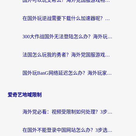
国外可以玩艾希么？海外党国服游戏畅玩终极指南（附加速器选择秘籍）
在国外玩逆战需要下载什么加速器呢？海外党亲测有效的国服游戏加速指南
300大作战国外无法登陆怎么办？海外玩家亲测有效的解决指南
法国怎么玩我的勇者？海外党国服游戏不卡攻略，附3款热门游戏加速实测
国外玩BanG网络延迟怎么办？海外玩家亲测有效的国服游戏加速指南
爱奇艺地域限制
海外党必看：视频受限制如何处理？3步解决国内剧番“看不了”难题
在国外不能登录中国网站怎么办？3步选对回国加速器，无缝刷剧、办业务