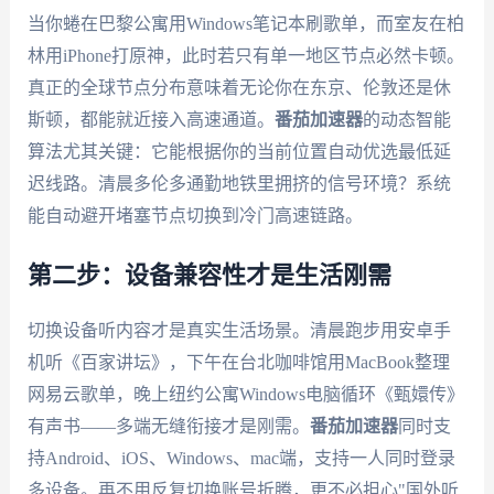
当你蜷在巴黎公寓用Windows笔记本刷歌单，而室友在柏
林用iPhone打原神，此时若只有单一地区节点必然卡顿。
真正的全球节点分布意味着无论你在东京、伦敦还是休
斯顿，都能就近接入高速通道。
番茄加速器
的动态智能
算法尤其关键：它能根据你的当前位置自动优选最低延
迟线路。清晨多伦多通勤地铁里拥挤的信号环境？系统
能自动避开堵塞节点切换到冷门高速链路。
第二步：设备兼容性才是生活刚需
切换设备听内容才是真实生活场景。清晨跑步用安卓手
机听《百家讲坛》，下午在台北咖啡馆用MacBook整理
网易云歌单，晚上纽约公寓Windows电脑循环《甄嬛传》
有声书——多端无缝衔接才是刚需。
番茄加速器
同时支
持Android、iOS、Windows、mac端，支持一人同时登录
多设备。再不用反复切换账号折腾，更不必担心"国外听