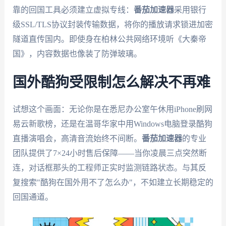
靠的回国工具必须建立虚拟专线：
番茄加速器
采用银行
级SSL/TLS协议封装传输数据，将你的播放请求锁进加密
隧道直传国内。即使身在柏林公共网络环境听《大秦帝
国》，内容数据也像装了防弹玻璃。
国外酷狗受限制怎么解决不再难
试想这个画面：无论你是在悉尼办公室午休用iPhone刷网
易云新歌榜，还是在温哥华家中用Windows电脑登录酷狗
直播演唱会，高清音流始终不间断。
番茄加速器
的专业
团队提供了7×24小时售后保障——当你凌晨三点突然断
连，对话框那头的工程师正实时监测链路状态。与其反
复搜索"酷狗在国外用不了怎么办"，不如建立长期稳定的
回国通道。