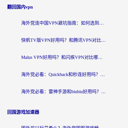
翻回国内vpn
海外党连中国VPN避坑指南：如何选到真正能无缝刷国内资源的加速器？
快帆TV版VPN好用吗？和腾讯VPN对比哪个回国效果更好？海外党必看的真实体验指南
Malus VPN好用吗？和闪疾VPN对比哪个回国效果更好？海外华人的实用避坑指南
海外党必看：Quickback和秒连好用吗？3步选对回国加速器，无缝刷国内资源
海外党必看：雷神手游和biubiu好用吗？3招选对回国加速器无缝刷国内资源
回国游戏加速器