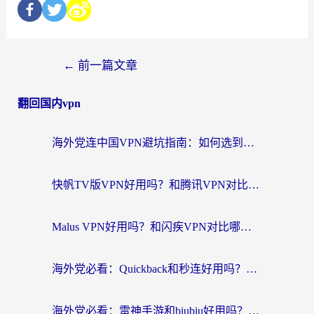
←
前一篇文章
翻回国内vpn
海外党连中国VPN避坑指南：如何选到真正能无缝刷国内资源的加速器？
快帆TV版VPN好用吗？和腾讯VPN对比哪个回国效果更好？海外党必看的真实体验指南
Malus VPN好用吗？和闪疾VPN对比哪个回国效果更好？海外华人的实用避坑指南
海外党必看：Quickback和秒连好用吗？3步选对回国加速器，无缝刷国内资源
海外党必看：雷神手游和biubiu好用吗？3招选对回国加速器无缝刷国内资源