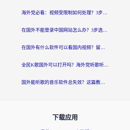
海外党必看：视频受限制如何处理？3步解决国内剧番“看不了”难题
在国外不能登录中国网站怎么办？3步选对回国加速器，无缝刷剧、办业务
在国外有什么软件可以看国内视频？留学生亲测的追剧救星来了
全民K歌国外可以打开吗？海外党听歌听书无限制的实用指南
国外能听歌的音乐软件总失效？这篇教你怎么在海外流畅听网易云
下载应用