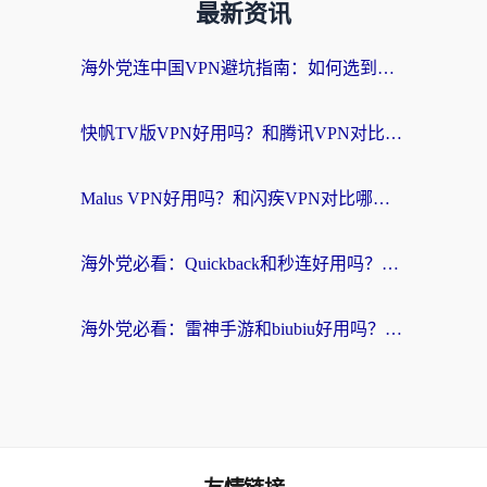
最新资讯
海外党连中国VPN避坑指南：如何选到真正能无缝刷国内资源的加速器？
快帆TV版VPN好用吗？和腾讯VPN对比哪个回国效果更好？海外党必看的真实体验指南
Malus VPN好用吗？和闪疾VPN对比哪个回国效果更好？海外华人的实用避坑指南
海外党必看：Quickback和秒连好用吗？3步选对回国加速器，无缝刷国内资源
海外党必看：雷神手游和biubiu好用吗？3招选对回国加速器无缝刷国内资源