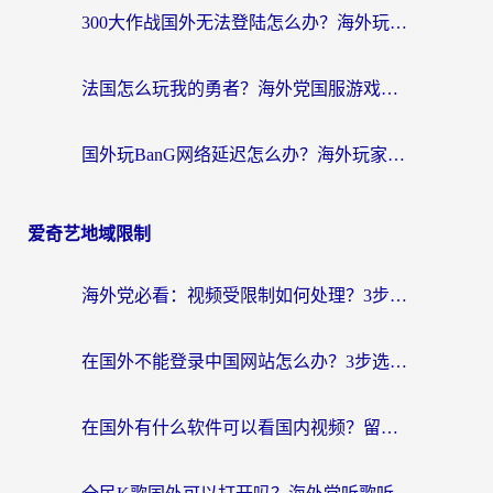
300大作战国外无法登陆怎么办？海外玩家亲测有效的解决指南
法国怎么玩我的勇者？海外党国服游戏不卡攻略，附3款热门游戏加速实测
国外玩BanG网络延迟怎么办？海外玩家亲测有效的国服游戏加速指南
爱奇艺地域限制
海外党必看：视频受限制如何处理？3步解决国内剧番“看不了”难题
在国外不能登录中国网站怎么办？3步选对回国加速器，无缝刷剧、办业务
在国外有什么软件可以看国内视频？留学生亲测的追剧救星来了