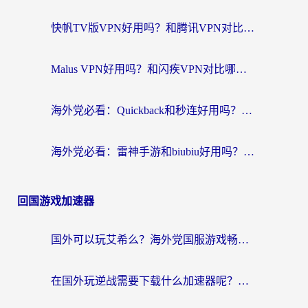
快帆TV版VPN好用吗？和腾讯VPN对比哪个回国效果更好？海外党必看的真实体验指南
Malus VPN好用吗？和闪疾VPN对比哪个回国效果更好？海外华人的实用避坑指南
海外党必看：Quickback和秒连好用吗？3步选对回国加速器，无缝刷国内资源
海外党必看：雷神手游和biubiu好用吗？3招选对回国加速器无缝刷国内资源
回国游戏加速器
国外可以玩艾希么？海外党国服游戏畅玩终极指南（附加速器选择秘籍）
在国外玩逆战需要下载什么加速器呢？海外党亲测有效的国服游戏加速指南