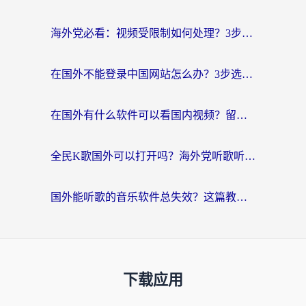
海外党必看：视频受限制如何处理？3步解决国内剧番“看不了”难题
在国外不能登录中国网站怎么办？3步选对回国加速器，无缝刷剧、办业务
在国外有什么软件可以看国内视频？留学生亲测的追剧救星来了
全民K歌国外可以打开吗？海外党听歌听书无限制的实用指南
国外能听歌的音乐软件总失效？这篇教你怎么在海外流畅听网易云
下载应用