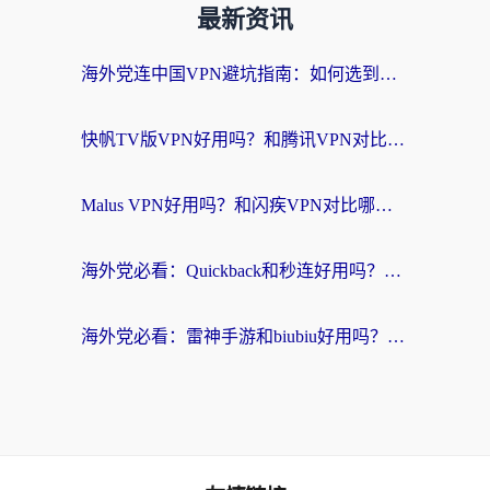
最新资讯
海外党连中国VPN避坑指南：如何选到真正能无缝刷国内资源的加速器？
快帆TV版VPN好用吗？和腾讯VPN对比哪个回国效果更好？海外党必看的真实体验指南
Malus VPN好用吗？和闪疾VPN对比哪个回国效果更好？海外华人的实用避坑指南
海外党必看：Quickback和秒连好用吗？3步选对回国加速器，无缝刷国内资源
海外党必看：雷神手游和biubiu好用吗？3招选对回国加速器无缝刷国内资源