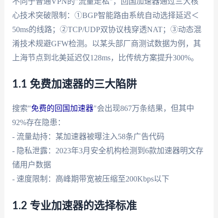
不同于普通VPN的"流量走私"，回国加速器通过三大核
心技术突破限制：①BGP智能路由系统自动选择延迟＜
50ms的线路；②TCP/UDP双协议栈穿透NAT；③动态混
淆技术规避GFW检测。以某头部厂商测试数据为例，其
上海节点到北美延迟仅128ms，比传统方案提升300%。
1.1 免费加速器的三大陷阱
搜索"
免费的回国加速器
"会出现867万条结果，但其中
92%存在隐患：
- 流量劫持：某加速器被曝注入58条广告代码
- 隐私泄露：2023年3月安全机构检测到6款加速器明文存
储用户数据
- 速度限制：高峰期带宽被压缩至200Kbps以下
1.2 专业加速器的选择标准