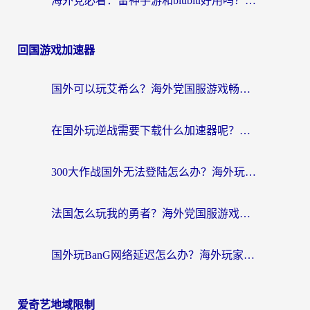
海外党必看：雷神手游和biubiu好用吗？3招选对回国加速器无缝刷国内资源
回国游戏加速器
国外可以玩艾希么？海外党国服游戏畅玩终极指南（附加速器选择秘籍）
在国外玩逆战需要下载什么加速器呢？海外党亲测有效的国服游戏加速指南
300大作战国外无法登陆怎么办？海外玩家亲测有效的解决指南
法国怎么玩我的勇者？海外党国服游戏不卡攻略，附3款热门游戏加速实测
国外玩BanG网络延迟怎么办？海外玩家亲测有效的国服游戏加速指南
爱奇艺地域限制