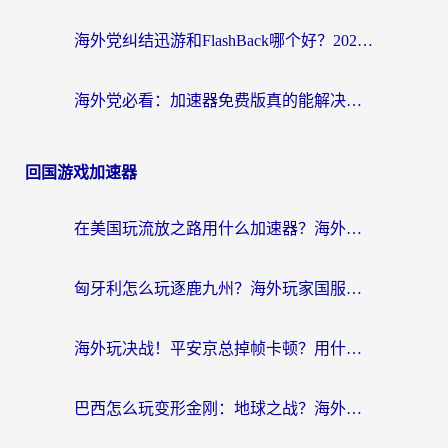
海外党纠结迅游和FlashBack哪个好？2026实用指南教你选对回国加速器
海外党必看：加速器免费版真的能解决回国访问难题吗？附实用选择指南
回国游戏加速器
在美国玩流放之路用什么加速器？海外党国服游戏不卡顿的终极攻略
匈牙利怎么玩逐鹿九州？海外玩家国服游戏加速器终极指南（附永劫无间荣耀新三国解决方案）
海外玩决战！平安京总掉帧卡顿？用什么加速器比较好？实测指南来了
巴西怎么玩变形金刚：地球之战？海外玩家国服游戏加速终极指南（附新诛仙延迟密室逃脱18解决办法）