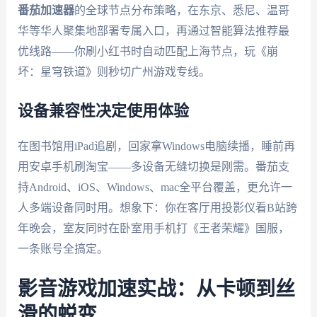
番茄加速器
的全球节点分布策略，在东京、悉尼、温哥
华等华人聚集地部署专属入口，再通过智能算法推荐最
优线路——你刷小红书时自动匹配上海节点，玩《崩
坏：星穹铁道》则秒切广州游戏专线。
设备兼容性决定使用体验
在图书馆用iPad追剧，回家拿Windows电脑续播，睡前再
用安卓手机刷淘宝——多设备无缝切换是刚需。番茄支
持Android、iOS、Windows、mac全平台覆盖，更允许一
人多端设备同时用。想象下：你在客厅用投影仪看B站跨
年晚会，室友同时在卧室用手机打《王者荣耀》国服，
一条账号全搞定。
影音游戏加速实战：从卡顿到丝
滑的蜕变