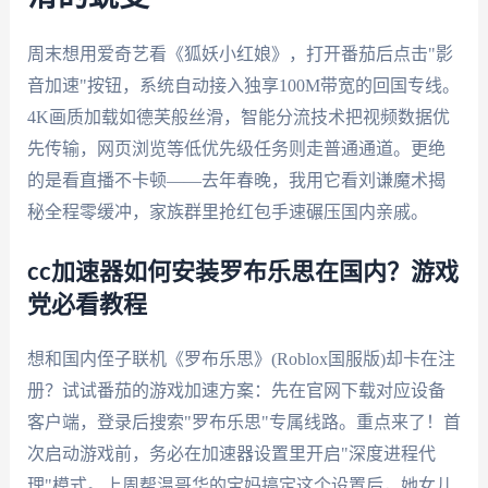
周末想用爱奇艺看《狐妖小红娘》，打开番茄后点击"影
音加速"按钮，系统自动接入独享100M带宽的回国专线。
4K画质加载如德芙般丝滑，智能分流技术把视频数据优
先传输，网页浏览等低优先级任务则走普通通道。更绝
的是看直播不卡顿——去年春晚，我用它看刘谦魔术揭
秘全程零缓冲，家族群里抢红包手速碾压国内亲戚。
cc加速器如何安装罗布乐思在国内？游戏
党必看教程
想和国内侄子联机《罗布乐思》(Roblox国服版)却卡在注
册？试试番茄的游戏加速方案：先在官网下载对应设备
客户端，登录后搜索"罗布乐思"专属线路。重点来了！首
次启动游戏前，务必在加速器设置里开启"深度进程代
理"模式。上周帮温哥华的宝妈搞定这个设置后，她女儿