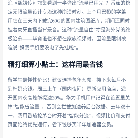
追《甄嬛传》76集看到一半弹出"流量已用完"？番茄的稳
定无限流量设计专治这种崩溃时刻。上个月巴黎的学弟
用它在三天内下载完60G的国内建筑图纸库，期间还同时
挂着虎牙直播当背景音。这种"流量自由"才是海外党的终
极治愈——毕竟谁也不想在家族视频时，因流量限制被
迫说"妈我手机要没电了先挂啦"。
精打细算小贴士：这样用最省钱
留学生最懂性价比！建议选择包年套餐，摊下来每月不
到杯奶茶钱。周三上午（国内夜间）更新应用商店，避
开国内晚高峰能提速30%。华为手机用户记得在设置里关
掉"智能省流量"，否则会拦截加速器后台数据。去年双十
一，我用番茄抢茅台时开着"智能分流"，视频比价和支付
页面始终优先通行，省下钱够买半年加速器会员。