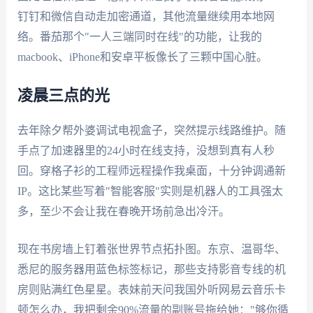
钉钉和微信自动走加密通道，其他流量继续用本地网
络。番茄那个"一人三端同时在线"的功能，让我的
macbook、iPhone和安卓平板像长了三颗中国心脏。
凌晨三点的光
去年除夕帮外婆调试电视盒子，突然提示线路维护。随
手点了加速器里的24小时在线支持，没想到真有人秒
回。穿格子衫的工程师远程操作我桌面，十分钟调通新
IP。这比某些写着"智能客服"实则是机器人的工具强太
多，至少不会让我在春晚开场前急出冷汗。
现在书房墙上钉着张世界节点拓扑图。东京、温哥华、
悉尼的服务器用蓝色标签标记，那些支持影音专线的机
房则贴满红色星星。表妹前天问我国外听网易云音乐卡
顿怎么办，我把剩余90%流量的副账号拖给她："够你循