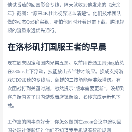
他试番茄的回国影音专线，隔天就收到他发来的《庆余
年》截图："原来4K杜比视界这么清楚"。他们技术团队
做的动态QoS确实狠，哪怕他同时开着迅雷下载，腾讯视
频的流量永远优先通行。
在洛杉矶打国服王者的早晨
现在周末固定和国内兄弟五黑。以前用普通工具ping值总
在280ms上下浮动，技能放出去半秒才响应。换成支持游
戏UDP加速的专线后，貂蝉的二技能能精准躲塔伤。有
次团战打到关键时刻，忽然提示"版本需要更新"，没想到
客户端内置了国内游戏商店镜像源，45秒完成更新包下
载。
工作室的同事总好奇：你怎么做到在zoom会议中途切回
国处理社保验证？他们不知道我手机设着智能规则——