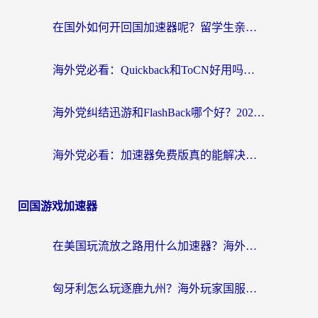
在国外如何开回国加速器呢？留学生亲测的无缝访问国内资源指南
海外党必看：Quickback和ToCN好用吗？3分钟选对回国加速器的实用指南
海外党纠结迅游和FlashBack哪个好？2026实用指南教你选对回国加速器
海外党必看：加速器免费版真的能解决回国访问难题吗？附实用选择指南
回国游戏加速器
在美国玩流放之路用什么加速器？海外党国服游戏不卡顿的终极攻略
匈牙利怎么玩逐鹿九州？海外玩家国服游戏加速器终极指南（附永劫无间荣耀新三国解决方案）