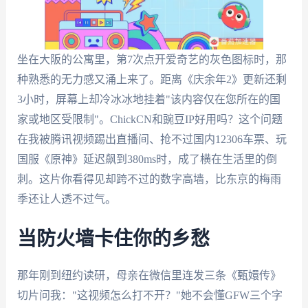
坐在大阪的公寓里，第7次点开爱奇艺的灰色图标时，那
种熟悉的无力感又涌上来了。距离《庆余年2》更新还剩
3小时，屏幕上却冷冰冰地挂着"该内容仅在您所在的国
家或地区受限制"。ChickCN和豌豆IP好用吗？这个问题
在我被腾讯视频踢出直播间、抢不过国内12306车票、玩
国服《原神》延迟飙到380ms时，成了横在生活里的倒
刺。这片你看得见却跨不过的数字高墙，比东京的梅雨
季还让人透不过气。
当防火墙卡住你的乡愁
那年刚到纽约读研，母亲在微信里连发三条《甄嬛传》
切片问我："这视频怎么打不开？"她不会懂GFW三个字