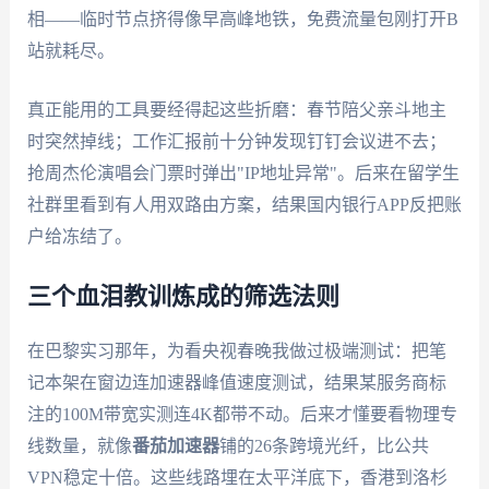
相——临时节点挤得像早高峰地铁，免费流量包刚打开B
站就耗尽。
真正能用的工具要经得起这些折磨：春节陪父亲斗地主
时突然掉线；工作汇报前十分钟发现钉钉会议进不去；
抢周杰伦演唱会门票时弹出"IP地址异常"。后来在留学生
社群里看到有人用双路由方案，结果国内银行APP反把账
户给冻结了。
三个血泪教训炼成的筛选法则
在巴黎实习那年，为看央视春晚我做过极端测试：把笔
记本架在窗边连加速器峰值速度测试，结果某服务商标
注的100M带宽实测连4K都带不动。后来才懂要看物理专
线数量，就像
番茄加速器
铺的26条跨境光纤，比公共
VPN稳定十倍。这些线路埋在太平洋底下，香港到洛杉