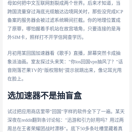
母如何把中文互联网割裂成两个世界。后来才知道，当
跨国流量穿过海底光缆触达边境网关时，那些没完成ICP
备案的服务器会被过滤系统瞬间拦截。你的地理位置成
了原罪，哪怕握着手机站在故宫墙角，只要连接的是海
外SIM卡，照样打不开学信网查学历。
月初用某回国加速器看《歌手》直播，屏幕突然卡成抽
象派油画。室友探过头来笑："你ios回国vpn抽风了？"话
音刚落芒果TV的"版权限制"提示就跳出来，像记耳光甩
在脸上。
选加速器不是抽盲盒
试过把应用商店里带"回国"字样的软件全下了一遍。某天
深夜在reddit翻到条讨论帖："迅游和引力好用吗？用过两
周总在王者荣耀团战时漂移"。底下50多条吐槽里藏着真