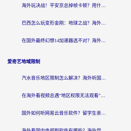
海外玩决战！平安京总掉帧卡顿？用什么加速器比较好？实测指南来了
巴西怎么玩变形金刚：地球之战？海外玩家国服游戏加速终极指南（附新诛仙延迟密室逃脱18解决办法）
在国外最终幻想14加速器选不对？海外玩家的国服游戏加速避坑指南
爱奇艺地域限制
汽水音乐地区限制怎么解决？海外听国内音乐的实用指南来了
在海外看视频总遇“地区权限无法观看”？这篇攻略帮你轻松解锁国内影视动漫
国外如何听网易云音乐软件？留学生亲测有效的回国加速方案
海外看国内电视剧软件有哪些？海外党专属追剧指南来了