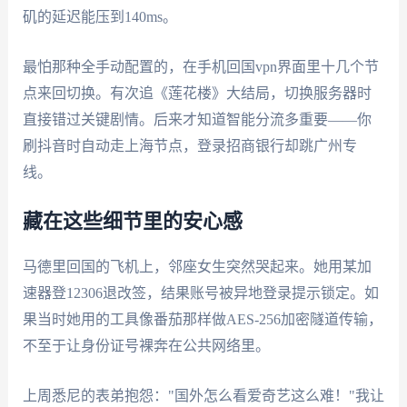
矶的延迟能压到140ms。
最怕那种全手动配置的，在手机回国vpn界面里十几个节
点来回切换。有次追《莲花楼》大结局，切换服务器时
直接错过关键剧情。后来才知道智能分流多重要——你
刷抖音时自动走上海节点，登录招商银行却跳广州专
线。
藏在这些细节里的安心感
马德里回国的飞机上，邻座女生突然哭起来。她用某加
速器登12306退改签，结果账号被异地登录提示锁定。如
果当时她用的工具像番茄那样做AES-256加密隧道传输，
不至于让身份证号裸奔在公共网络里。
上周悉尼的表弟抱怨："国外怎么看爱奇艺这么难！"我让