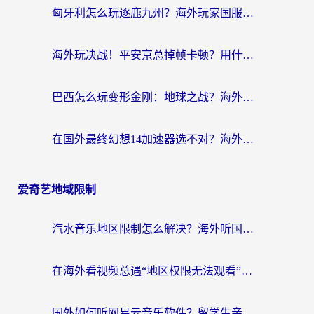
匈牙利怎么玩逐鹿九州？海外玩家国服游戏加速器终极指南（附永劫无间荣耀新三国解决方案）
海外玩决战！平安京总掉帧卡顿？用什么加速器比较好？实测指南来了
巴西怎么玩变形金刚：地球之战？海外玩家国服游戏加速终极指南（附新诛仙延迟密室逃脱18解决办法）
在国外最终幻想14加速器选不对？海外玩家的国服游戏加速避坑指南
爱奇艺地域限制
汽水音乐地区限制怎么解决？海外听国内音乐的实用指南来了
在海外看视频总遇“地区权限无法观看”？这篇攻略帮你轻松解锁国内影视动漫
国外如何听网易云音乐软件？留学生亲测有效的回国加速方案