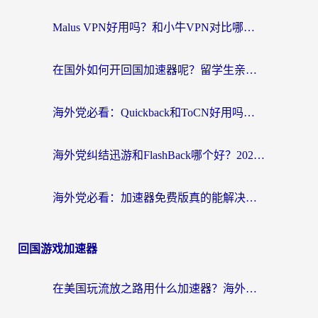
Malus VPN好用吗？和小牛VPN对比哪个回国效果更好？海外党亲测实用指南
在国外如何开回国加速器呢？留学生亲测的无缝访问国内资源指南
海外党必看：Quickback和ToCN好用吗？3分钟选对回国加速器的实用指南
海外党纠结迅游和FlashBack哪个好？2026实用指南教你选对回国加速器
海外党必看：加速器免费版真的能解决回国访问难题吗？附实用选择指南
回国游戏加速器
在美国玩流放之路用什么加速器？海外党国服游戏不卡顿的终极攻略