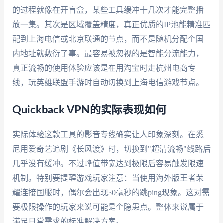
的过程就像在开盲盒，某些工具缓冲十几次才能完整播
放一集。其次是区域覆盖精度，真正优质的IP池能精准匹
配到上海电信或北京联通的节点，而不是随机分配个国
内地址就敷衍了事。最容易被忽视的是智能分流能力，
真正流畅的使用体验应该是在用淘宝时走杭州电商专
线，玩英雄联盟手游时自动切换到上海电信游戏节点。
Quickback VPN的实际表现如何
实际体验这款工具的影音专线确实让人印象深刻。在悉
尼用爱奇艺追剧《长风渡》时，切换到"超清流畅"线路后
几乎没有缓冲。不过峰值带宽达到极限后容易触发限速
机制。特别要提醒游戏玩家注意：当使用海外版王者荣
耀连接国服时，偶尔会出现30毫秒的跳ping现象。这对需
要极限操作的玩家来说可能是个隐患点。整体来说属于
满足日常需求的标准解决方案。