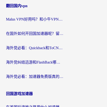
翻回国内vpn
导
航
Malus VPN好用吗？和小牛VPN对比哪个回国效果更好？海外党亲测实用指南
在国外如何开回国加速器呢？留学生亲测的无缝访问国内资源指南
海外党必看：Quickback和ToCN好用吗？3分钟选对回国加速器的实用指南
海外党纠结迅游和FlashBack哪个好？2026实用指南教你选对回国加速器
海外党必看：加速器免费版真的能解决回国访问难题吗？附实用选择指南
回国游戏加速器