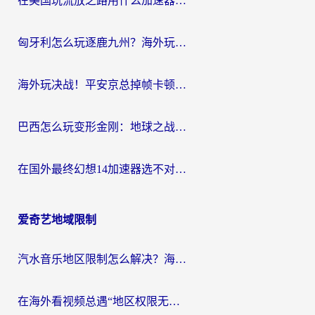
在美国玩流放之路用什么加速器？海外党国服游戏不卡顿的终极攻略
匈牙利怎么玩逐鹿九州？海外玩家国服游戏加速器终极指南（附永劫无间荣耀新三国解决方案）
海外玩决战！平安京总掉帧卡顿？用什么加速器比较好？实测指南来了
巴西怎么玩变形金刚：地球之战？海外玩家国服游戏加速终极指南（附新诛仙延迟密室逃脱18解决办法）
在国外最终幻想14加速器选不对？海外玩家的国服游戏加速避坑指南
爱奇艺地域限制
汽水音乐地区限制怎么解决？海外听国内音乐的实用指南来了
在海外看视频总遇“地区权限无法观看”？这篇攻略帮你轻松解锁国内影视动漫