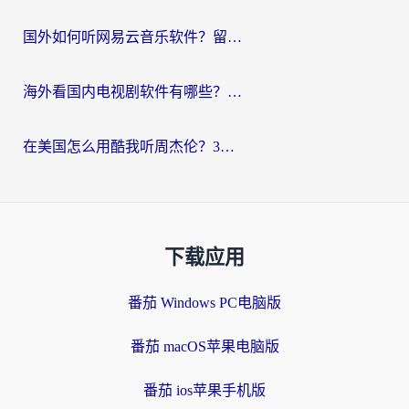
国外如何听网易云音乐软件？留学生亲测有效的回国加速方案
海外看国内电视剧软件有哪些？海外党专属追剧指南来了
在美国怎么用酷我听周杰伦？3步解决海外听歌地域限制，附QQ音乐网易云通用技巧
下载应用
番茄 Windows PC电脑版
番茄 macOS苹果电脑版
番茄 ios苹果手机版