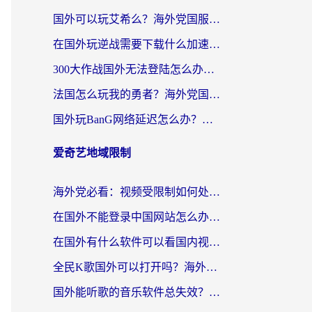
国外可以玩艾希么？海外党国服游戏畅玩终极指南（附加速器选择秘籍）
在国外玩逆战需要下载什么加速器呢？海外党亲测有效的国服游戏加速指南
300大作战国外无法登陆怎么办？海外玩家亲测有效的解决指南
法国怎么玩我的勇者？海外党国服游戏不卡攻略，附3款热门游戏加速实测
国外玩BanG网络延迟怎么办？海外玩家亲测有效的国服游戏加速指南
爱奇艺地域限制
海外党必看：视频受限制如何处理？3步解决国内剧番“看不了”难题
在国外不能登录中国网站怎么办？3步选对回国加速器，无缝刷剧、办业务
在国外有什么软件可以看国内视频？留学生亲测的追剧救星来了
全民K歌国外可以打开吗？海外党听歌听书无限制的实用指南
国外能听歌的音乐软件总失效？这篇教你怎么在海外流畅听网易云