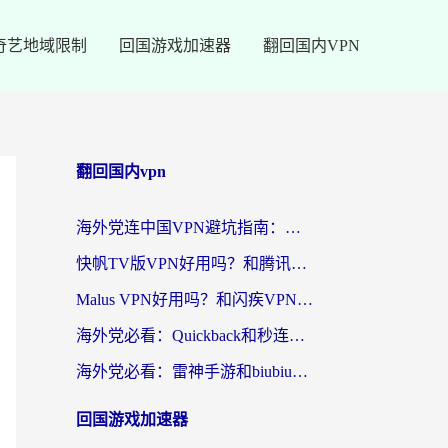
奇艺地域限制
回国游戏加速器
翻回国内VPN
翻回国内vpn
海外党连中国VPN避坑指南：如何选到真正能无缝刷国内资源的加速器？
快帆TV版VPN好用吗？和腾讯VPN对比哪个回国效果更好？海外党必看的真实体验指南
Malus VPN好用吗？和闪疾VPN对比哪个回国效果更好？海外华人的实用避坑指南
海外党必看：Quickback和秒连好用吗？3步选对回国加速器，无缝刷国内资源
海外党必看：雷神手游和biubiu好用吗？3招选对回国加速器无缝刷国内资源
回国游戏加速器