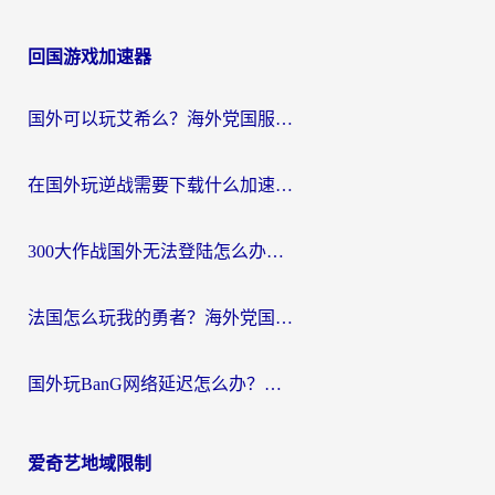
回国游戏加速器
国外可以玩艾希么？海外党国服游戏畅玩终极指南（附加速器选择秘籍）
在国外玩逆战需要下载什么加速器呢？海外党亲测有效的国服游戏加速指南
300大作战国外无法登陆怎么办？海外玩家亲测有效的解决指南
法国怎么玩我的勇者？海外党国服游戏不卡攻略，附3款热门游戏加速实测
国外玩BanG网络延迟怎么办？海外玩家亲测有效的国服游戏加速指南
爱奇艺地域限制