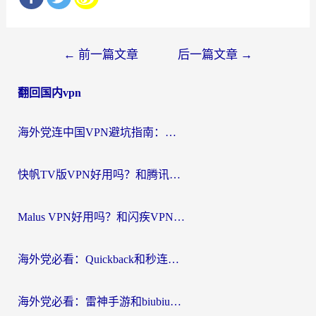
文
←
前一篇文章
后一篇文章
→
章
翻回国内vpn
导
航
海外党连中国VPN避坑指南：如何选到真正能无缝刷国内资源的加速器？
快帆TV版VPN好用吗？和腾讯VPN对比哪个回国效果更好？海外党必看的真实体验指南
Malus VPN好用吗？和闪疾VPN对比哪个回国效果更好？海外华人的实用避坑指南
海外党必看：Quickback和秒连好用吗？3步选对回国加速器，无缝刷国内资源
海外党必看：雷神手游和biubiu好用吗？3招选对回国加速器无缝刷国内资源