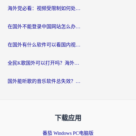
海外党必看：视频受限制如何处理？3步解决国内剧番“看不了”难题
在国外不能登录中国网站怎么办？3步选对回国加速器，无缝刷剧、办业务
在国外有什么软件可以看国内视频？留学生亲测的追剧救星来了
全民K歌国外可以打开吗？海外党听歌听书无限制的实用指南
国外能听歌的音乐软件总失效？这篇教你怎么在海外流畅听网易云
下载应用
番茄 Windows PC电脑版