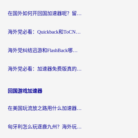
在国外如何开回国加速器呢？留学生亲测的无缝访问国内资源指南
海外党必看：Quickback和ToCN好用吗？3分钟选对回国加速器的实用指南
海外党纠结迅游和FlashBack哪个好？2026实用指南教你选对回国加速器
海外党必看：加速器免费版真的能解决回国访问难题吗？附实用选择指南
回国游戏加速器
在美国玩流放之路用什么加速器？海外党国服游戏不卡顿的终极攻略
匈牙利怎么玩逐鹿九州？海外玩家国服游戏加速器终极指南（附永劫无间荣耀新三国解决方案）