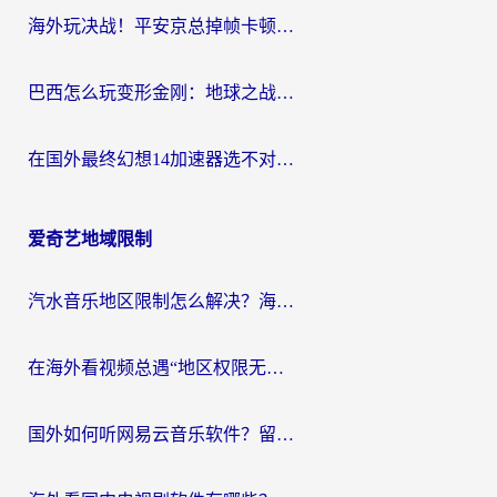
海外玩决战！平安京总掉帧卡顿？用什么加速器比较好？实测指南来了
巴西怎么玩变形金刚：地球之战？海外玩家国服游戏加速终极指南（附新诛仙延迟密室逃脱18解决办法）
在国外最终幻想14加速器选不对？海外玩家的国服游戏加速避坑指南
爱奇艺地域限制
汽水音乐地区限制怎么解决？海外听国内音乐的实用指南来了
在海外看视频总遇“地区权限无法观看”？这篇攻略帮你轻松解锁国内影视动漫
国外如何听网易云音乐软件？留学生亲测有效的回国加速方案