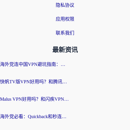
隐私协议
应用权限
联系我们
最新资讯
海外党连中国VPN避坑指南：如何选到真正能无缝刷国内资源的加速器？
快帆TV版VPN好用吗？和腾讯VPN对比哪个回国效果更好？海外党必看的真实体验指南
Malus VPN好用吗？和闪疾VPN对比哪个回国效果更好？海外华人的实用避坑指南
海外党必看：Quickback和秒连好用吗？3步选对回国加速器，无缝刷国内资源