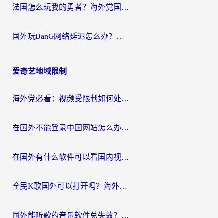
法国怎么玩我的勇者？海外党国服游戏不卡攻略，附3款热门游戏加速实测
国外玩BanG网络延迟怎么办？海外玩家亲测有效的国服游戏加速指南
爱奇艺地域限制
海外党必看：视频受限制如何处理？3步解决国内剧番“看不了”难题
在国外不能登录中国网站怎么办？3步选对回国加速器，无缝刷剧、办业务
在国外有什么软件可以看国内视频？留学生亲测的追剧救星来了
全民K歌国外可以打开吗？海外党听歌听书无限制的实用指南
国外能听歌的音乐软件总失效？这篇教你怎么在海外流畅听网易云