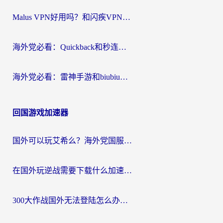
Malus VPN好用吗？和闪疾VPN对比哪个回国效果更好？海外华人的实用避坑指南
海外党必看：Quickback和秒连好用吗？3步选对回国加速器，无缝刷国内资源
海外党必看：雷神手游和biubiu好用吗？3招选对回国加速器无缝刷国内资源
回国游戏加速器
国外可以玩艾希么？海外党国服游戏畅玩终极指南（附加速器选择秘籍）
在国外玩逆战需要下载什么加速器呢？海外党亲测有效的国服游戏加速指南
300大作战国外无法登陆怎么办？海外玩家亲测有效的解决指南