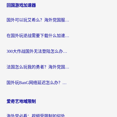
回国游戏加速器
国外可以玩艾希么？海外党国服游戏畅玩终极指南（附加速器选择秘籍）
在国外玩逆战需要下载什么加速器呢？海外党亲测有效的国服游戏加速指南
300大作战国外无法登陆怎么办？海外玩家亲测有效的解决指南
法国怎么玩我的勇者？海外党国服游戏不卡攻略，附3款热门游戏加速实测
国外玩BanG网络延迟怎么办？海外玩家亲测有效的国服游戏加速指南
爱奇艺地域限制
海外党必看：视频受限制如何处理？3步解决国内剧番“看不了”难题