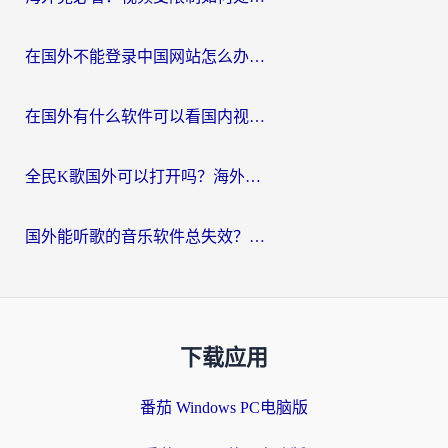
在国外不能登录中国网站怎么办？3步选对回国加速器，无缝刷剧、办业务
在国外有什么软件可以看国内视频？留学生亲测的追剧救星来了
全民K歌国外可以打开吗？海外党听歌听书无限制的实用指南
国外能听歌的音乐软件总失效？这篇教你怎么在海外流畅听网易云
下载应用
番茄 Windows PC电脑版