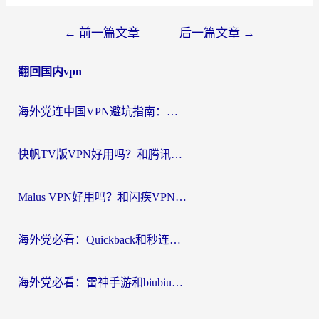
文
←
前一篇文章
后一篇文章
→
章
翻回国内vpn
导
航
海外党连中国VPN避坑指南：如何选到真正能无缝刷国内资源的加速器？
快帆TV版VPN好用吗？和腾讯VPN对比哪个回国效果更好？海外党必看的真实体验指南
Malus VPN好用吗？和闪疾VPN对比哪个回国效果更好？海外华人的实用避坑指南
海外党必看：Quickback和秒连好用吗？3步选对回国加速器，无缝刷国内资源
海外党必看：雷神手游和biubiu好用吗？3招选对回国加速器无缝刷国内资源