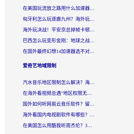
在美国玩流放之路用什么加速器？海外党国服游戏不卡顿的终极攻略
匈牙利怎么玩逐鹿九州？海外玩家国服游戏加速器终极指南（附永劫无间荣耀新三国解决方案）
海外玩决战！平安京总掉帧卡顿？用什么加速器比较好？实测指南来了
巴西怎么玩变形金刚：地球之战？海外玩家国服游戏加速终极指南（附新诛仙延迟密室逃脱18解决办法）
在国外最终幻想14加速器选不对？海外玩家的国服游戏加速避坑指南
爱奇艺地域限制
汽水音乐地区限制怎么解决？海外听国内音乐的实用指南来了
在海外看视频总遇“地区权限无法观看”？这篇攻略帮你轻松解锁国内影视动漫
国外如何听网易云音乐软件？留学生亲测有效的回国加速方案
海外看国内电视剧软件有哪些？海外党专属追剧指南来了
在美国怎么用酷我听周杰伦？3步解决海外听歌地域限制，附QQ音乐网易云通用技巧