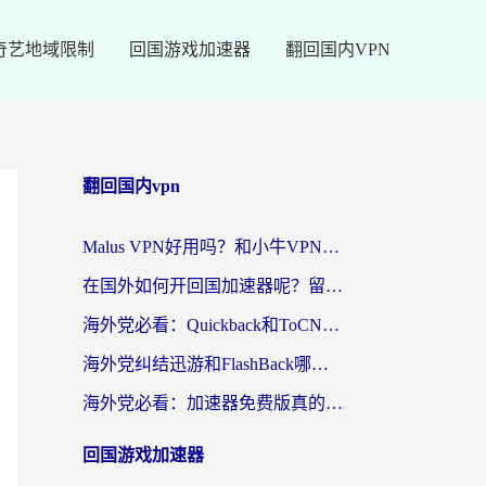
奇艺地域限制
回国游戏加速器
翻回国内VPN
翻回国内vpn
Malus VPN好用吗？和小牛VPN对比哪个回国效果更好？海外党亲测实用指南
在国外如何开回国加速器呢？留学生亲测的无缝访问国内资源指南
海外党必看：Quickback和ToCN好用吗？3分钟选对回国加速器的实用指南
海外党纠结迅游和FlashBack哪个好？2026实用指南教你选对回国加速器
海外党必看：加速器免费版真的能解决回国访问难题吗？附实用选择指南
回国游戏加速器