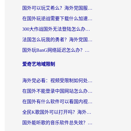
国外可以玩艾希么？海外党国服游戏畅玩终极指南（附加速器选择秘籍）
在国外玩逆战需要下载什么加速器呢？海外党亲测有效的国服游戏加速指南
300大作战国外无法登陆怎么办？海外玩家亲测有效的解决指南
法国怎么玩我的勇者？海外党国服游戏不卡攻略，附3款热门游戏加速实测
国外玩BanG网络延迟怎么办？海外玩家亲测有效的国服游戏加速指南
爱奇艺地域限制
海外党必看：视频受限制如何处理？3步解决国内剧番“看不了”难题
在国外不能登录中国网站怎么办？3步选对回国加速器，无缝刷剧、办业务
在国外有什么软件可以看国内视频？留学生亲测的追剧救星来了
全民K歌国外可以打开吗？海外党听歌听书无限制的实用指南
国外能听歌的音乐软件总失效？这篇教你怎么在海外流畅听网易云