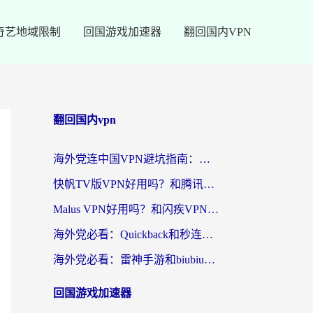
奇艺地域限制
回国游戏加速器
翻回国内VPN
翻回国内vpn
海外党连中国VPN避坑指南：如何选到真正能无缝刷国内资源的加速器？
快帆TV版VPN好用吗？和腾讯VPN对比哪个回国效果更好？海外党必看的真实体验指南
Malus VPN好用吗？和闪疾VPN对比哪个回国效果更好？海外华人的实用避坑指南
海外党必看：Quickback和秒连好用吗？3步选对回国加速器，无缝刷国内资源
海外党必看：雷神手游和biubiu好用吗？3招选对回国加速器无缝刷国内资源
回国游戏加速器