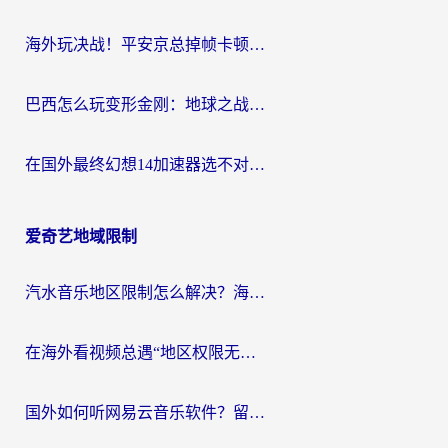
海外玩决战！平安京总掉帧卡顿？用什么加速器比较好？实测指南来了
巴西怎么玩变形金刚：地球之战？海外玩家国服游戏加速终极指南（附新诛仙延迟密室逃脱18解决办法）
在国外最终幻想14加速器选不对？海外玩家的国服游戏加速避坑指南
爱奇艺地域限制
汽水音乐地区限制怎么解决？海外听国内音乐的实用指南来了
在海外看视频总遇“地区权限无法观看”？这篇攻略帮你轻松解锁国内影视动漫
国外如何听网易云音乐软件？留学生亲测有效的回国加速方案