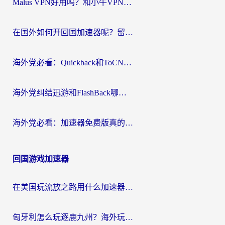
Malus VPN好用吗？和小牛VPN对比哪个回国效果更好？海外党亲测实用指南
在国外如何开回国加速器呢？留学生亲测的无缝访问国内资源指南
海外党必看：Quickback和ToCN好用吗？3分钟选对回国加速器的实用指南
海外党纠结迅游和FlashBack哪个好？2026实用指南教你选对回国加速器
海外党必看：加速器免费版真的能解决回国访问难题吗？附实用选择指南
回国游戏加速器
在美国玩流放之路用什么加速器？海外党国服游戏不卡顿的终极攻略
匈牙利怎么玩逐鹿九州？海外玩家国服游戏加速器终极指南（附永劫无间荣耀新三国解决方案）