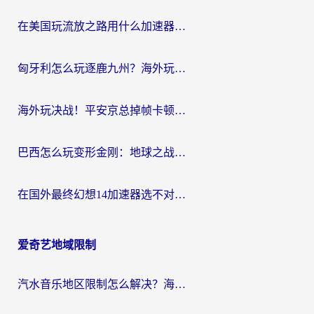
在美国玩流放之路用什么加速器？海外党国服游戏不卡顿的终极攻略
匈牙利怎么玩逐鹿九州？海外玩家国服游戏加速器终极指南（附永劫无间荣耀新三国解决方案）
海外玩决战！平安京总掉帧卡顿？用什么加速器比较好？实测指南来了
巴西怎么玩变形金刚：地球之战？海外玩家国服游戏加速终极指南（附新诛仙延迟密室逃脱18解决办法）
在国外最终幻想14加速器选不对？海外玩家的国服游戏加速避坑指南
爱奇艺地域限制
汽水音乐地区限制怎么解决？海外听国内音乐的实用指南来了