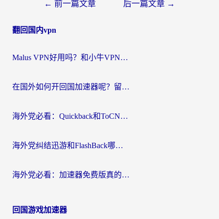
文
←
前一篇文章
后一篇文章
→
章
翻回国内vpn
导
航
Malus VPN好用吗？和小牛VPN对比哪个回国效果更好？海外党亲测实用指南
在国外如何开回国加速器呢？留学生亲测的无缝访问国内资源指南
海外党必看：Quickback和ToCN好用吗？3分钟选对回国加速器的实用指南
海外党纠结迅游和FlashBack哪个好？2026实用指南教你选对回国加速器
海外党必看：加速器免费版真的能解决回国访问难题吗？附实用选择指南
回国游戏加速器