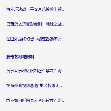
海外玩决战！平安京总掉帧卡顿？用什么加速器比较好？实测指南来了
巴西怎么玩变形金刚：地球之战？海外玩家国服游戏加速终极指南（附新诛仙延迟密室逃脱18解决办法）
在国外最终幻想14加速器选不对？海外玩家的国服游戏加速避坑指南
爱奇艺地域限制
汽水音乐地区限制怎么解决？海外听国内音乐的实用指南来了
在海外看视频总遇“地区权限无法观看”？这篇攻略帮你轻松解锁国内影视动漫
国外如何听网易云音乐软件？留学生亲测有效的回国加速方案