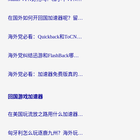
在国外如何开回国加速器呢？留学生亲测的无缝访问国内资源指南
海外党必看：Quickback和ToCN好用吗？3分钟选对回国加速器的实用指南
海外党纠结迅游和FlashBack哪个好？2026实用指南教你选对回国加速器
海外党必看：加速器免费版真的能解决回国访问难题吗？附实用选择指南
回国游戏加速器
在美国玩流放之路用什么加速器？海外党国服游戏不卡顿的终极攻略
匈牙利怎么玩逐鹿九州？海外玩家国服游戏加速器终极指南（附永劫无间荣耀新三国解决方案）