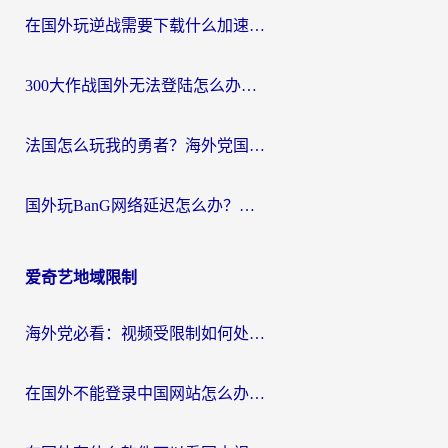
在国外玩逆战需要下载什么加速器呢？海外党亲测有效的国服游戏加速指南
300大作战国外无法登陆怎么办？海外玩家亲测有效的解决指南
法国怎么玩我的勇者？海外党国服游戏不卡攻略，附3款热门游戏加速实测
国外玩BanG网络延迟怎么办？海外玩家亲测有效的国服游戏加速指南
爱奇艺地域限制
海外党必看：视频受限制如何处理？3步解决国内剧番“看不了”难题
在国外不能登录中国网站怎么办？3步选对回国加速器，无缝刷剧、办业务