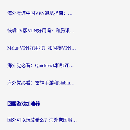
航
海外党连中国VPN避坑指南：如何选到真正能无缝刷国内资源的加速器？
快帆TV版VPN好用吗？和腾讯VPN对比哪个回国效果更好？海外党必看的真实体验指南
Malus VPN好用吗？和闪疾VPN对比哪个回国效果更好？海外华人的实用避坑指南
海外党必看：Quickback和秒连好用吗？3步选对回国加速器，无缝刷国内资源
海外党必看：雷神手游和biubiu好用吗？3招选对回国加速器无缝刷国内资源
回国游戏加速器
国外可以玩艾希么？海外党国服游戏畅玩终极指南（附加速器选择秘籍）