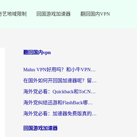
奇艺地域限制
回国游戏加速器
翻回国内VPN
翻回国内vpn
Malus VPN好用吗？和小牛VPN对比哪个回国效果更好？海外党亲测实用指南
在国外如何开回国加速器呢？留学生亲测的无缝访问国内资源指南
海外党必看：Quickback和ToCN好用吗？3分钟选对回国加速器的实用指南
海外党纠结迅游和FlashBack哪个好？2026实用指南教你选对回国加速器
海外党必看：加速器免费版真的能解决回国访问难题吗？附实用选择指南
回国游戏加速器