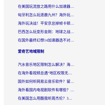
在美国玩流放之路用什么加速器？海外党国服游戏不卡顿的终极攻略
匈牙利怎么玩逐鹿九州？海外玩家国服游戏加速器终极指南（附永劫无间荣耀新三国解决方案）
海外玩决战！平安京总掉帧卡顿？用什么加速器比较好？实测指南来了
巴西怎么玩变形金刚：地球之战？海外玩家国服游戏加速终极指南（附新诛仙延迟密室逃脱18解决办法）
在国外最终幻想14加速器选不对？海外玩家的国服游戏加速避坑指南
爱奇艺地域限制
汽水音乐地区限制怎么解决？海外听国内音乐的实用指南来了
在海外看视频总遇“地区权限无法观看”？这篇攻略帮你轻松解锁国内影视动漫
国外如何听网易云音乐软件？留学生亲测有效的回国加速方案
海外看国内电视剧软件有哪些？海外党专属追剧指南来了
在美国怎么用酷我听周杰伦？3步解决海外听歌地域限制，附QQ音乐网易云通用技巧