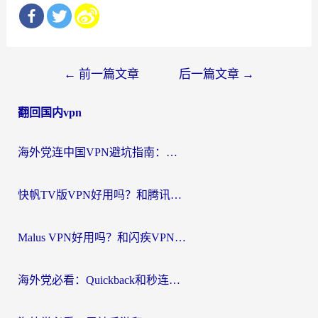
文
←
前一篇文章
后一篇文章
→
章
翻回国内vpn
导
航
海外党连中国VPN避坑指南：如何选到真正能无缝刷国内资源的加速器？
快帆TV版VPN好用吗？和腾讯VPN对比哪个回国效果更好？海外党必看的真实体验指南
Malus VPN好用吗？和闪疾VPN对比哪个回国效果更好？海外华人的实用避坑指南
海外党必看：Quickback和秒连好用吗？3步选对回国加速器，无缝刷国内资源