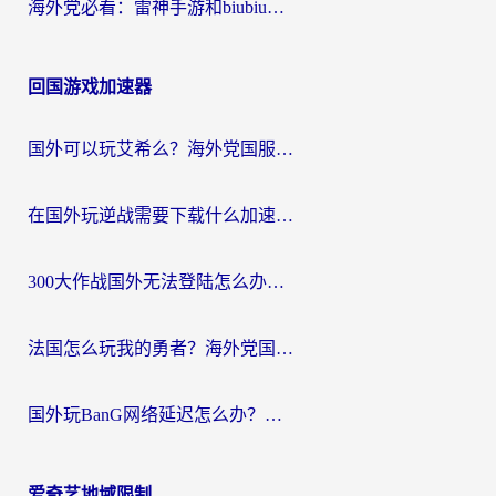
海外党必看：雷神手游和biubiu好用吗？3招选对回国加速器无缝刷国内资源
回国游戏加速器
国外可以玩艾希么？海外党国服游戏畅玩终极指南（附加速器选择秘籍）
在国外玩逆战需要下载什么加速器呢？海外党亲测有效的国服游戏加速指南
300大作战国外无法登陆怎么办？海外玩家亲测有效的解决指南
法国怎么玩我的勇者？海外党国服游戏不卡攻略，附3款热门游戏加速实测
国外玩BanG网络延迟怎么办？海外玩家亲测有效的国服游戏加速指南
爱奇艺地域限制