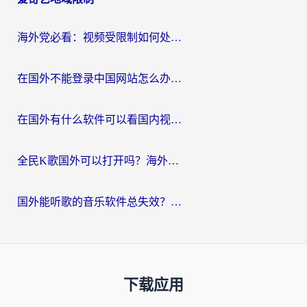
海外党必看：视频受限制如何处理？3步解决国内剧番“看不了”难题
在国外不能登录中国网站怎么办？3步选对回国加速器，无缝刷剧、办业务
在国外有什么软件可以看国内视频？留学生亲测的追剧救星来了
全民K歌国外可以打开吗？海外党听歌听书无限制的实用指南
国外能听歌的音乐软件总失效？这篇教你怎么在海外流畅听网易云
下载应用