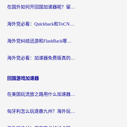
在国外如何开回国加速器呢？留学生亲测的无缝访问国内资源指南
海外党必看：Quickback和ToCN好用吗？3分钟选对回国加速器的实用指南
海外党纠结迅游和FlashBack哪个好？2026实用指南教你选对回国加速器
海外党必看：加速器免费版真的能解决回国访问难题吗？附实用选择指南
回国游戏加速器
在美国玩流放之路用什么加速器？海外党国服游戏不卡顿的终极攻略
匈牙利怎么玩逐鹿九州？海外玩家国服游戏加速器终极指南（附永劫无间荣耀新三国解决方案）