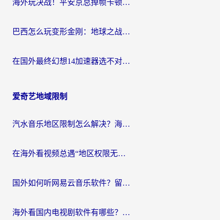
海外玩决战！平安京总掉帧卡顿？用什么加速器比较好？实测指南来了
巴西怎么玩变形金刚：地球之战？海外玩家国服游戏加速终极指南（附新诛仙延迟密室逃脱18解决办法）
在国外最终幻想14加速器选不对？海外玩家的国服游戏加速避坑指南
爱奇艺地域限制
汽水音乐地区限制怎么解决？海外听国内音乐的实用指南来了
在海外看视频总遇“地区权限无法观看”？这篇攻略帮你轻松解锁国内影视动漫
国外如何听网易云音乐软件？留学生亲测有效的回国加速方案
海外看国内电视剧软件有哪些？海外党专属追剧指南来了