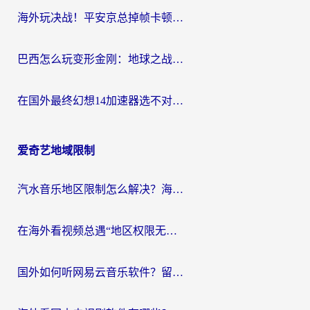
海外玩决战！平安京总掉帧卡顿？用什么加速器比较好？实测指南来了
巴西怎么玩变形金刚：地球之战？海外玩家国服游戏加速终极指南（附新诛仙延迟密室逃脱18解决办法）
在国外最终幻想14加速器选不对？海外玩家的国服游戏加速避坑指南
爱奇艺地域限制
汽水音乐地区限制怎么解决？海外听国内音乐的实用指南来了
在海外看视频总遇“地区权限无法观看”？这篇攻略帮你轻松解锁国内影视动漫
国外如何听网易云音乐软件？留学生亲测有效的回国加速方案