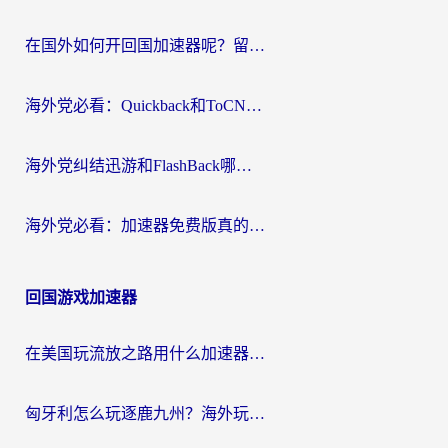
在国外如何开回国加速器呢？留学生亲测的无缝访问国内资源指南
海外党必看：Quickback和ToCN好用吗？3分钟选对回国加速器的实用指南
海外党纠结迅游和FlashBack哪个好？2026实用指南教你选对回国加速器
海外党必看：加速器免费版真的能解决回国访问难题吗？附实用选择指南
回国游戏加速器
在美国玩流放之路用什么加速器？海外党国服游戏不卡顿的终极攻略
匈牙利怎么玩逐鹿九州？海外玩家国服游戏加速器终极指南（附永劫无间荣耀新三国解决方案）