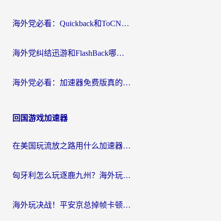
海外党必看：Quickback和ToCN好用吗？3分钟选对回国加速器的实用指南
海外党纠结迅游和FlashBack哪个好？2026实用指南教你选对回国加速器
海外党必看：加速器免费版真的能解决回国访问难题吗？附实用选择指南
回国游戏加速器
在美国玩流放之路用什么加速器？海外党国服游戏不卡顿的终极攻略
匈牙利怎么玩逐鹿九州？海外玩家国服游戏加速器终极指南（附永劫无间荣耀新三国解决方案）
海外玩决战！平安京总掉帧卡顿？用什么加速器比较好？实测指南来了