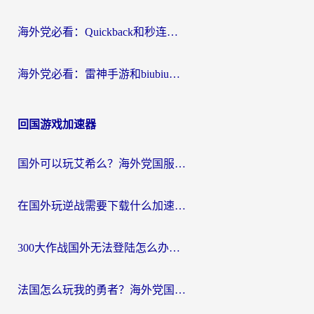
海外党必看：Quickback和秒连好用吗？3步选对回国加速器，无缝刷国内资源
海外党必看：雷神手游和biubiu好用吗？3招选对回国加速器无缝刷国内资源
回国游戏加速器
国外可以玩艾希么？海外党国服游戏畅玩终极指南（附加速器选择秘籍）
在国外玩逆战需要下载什么加速器呢？海外党亲测有效的国服游戏加速指南
300大作战国外无法登陆怎么办？海外玩家亲测有效的解决指南
法国怎么玩我的勇者？海外党国服游戏不卡攻略，附3款热门游戏加速实测