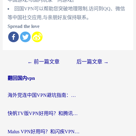
回国VPN可以帮助您突破地理限制,访问到QQ、微信
等中国社交应用,与亲朋好友保持联系。
Spread the love
文
←
前一篇文章
后一篇文章
→
章
翻回国内vpn
导
航
海外党连中国VPN避坑指南：如何选到真正能无缝刷国内资源的加速器？
快帆TV版VPN好用吗？和腾讯VPN对比哪个回国效果更好？海外党必看的真实体验指南
Malus VPN好用吗？和闪疾VPN对比哪个回国效果更好？海外华人的实用避坑指南