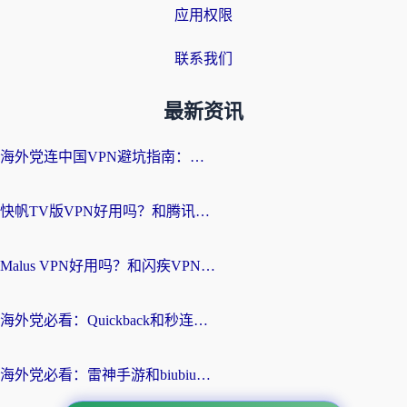
应用权限
联系我们
最新资讯
海外党连中国VPN避坑指南：如何选到真正能无缝刷国内资源的加速器？
快帆TV版VPN好用吗？和腾讯VPN对比哪个回国效果更好？海外党必看的真实体验指南
Malus VPN好用吗？和闪疾VPN对比哪个回国效果更好？海外华人的实用避坑指南
海外党必看：Quickback和秒连好用吗？3步选对回国加速器，无缝刷国内资源
海外党必看：雷神手游和biubiu好用吗？3招选对回国加速器无缝刷国内资源