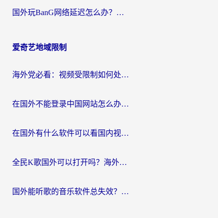
国外玩BanG网络延迟怎么办？海外玩家亲测有效的国服游戏加速指南
爱奇艺地域限制
海外党必看：视频受限制如何处理？3步解决国内剧番“看不了”难题
在国外不能登录中国网站怎么办？3步选对回国加速器，无缝刷剧、办业务
在国外有什么软件可以看国内视频？留学生亲测的追剧救星来了
全民K歌国外可以打开吗？海外党听歌听书无限制的实用指南
国外能听歌的音乐软件总失效？这篇教你怎么在海外流畅听网易云