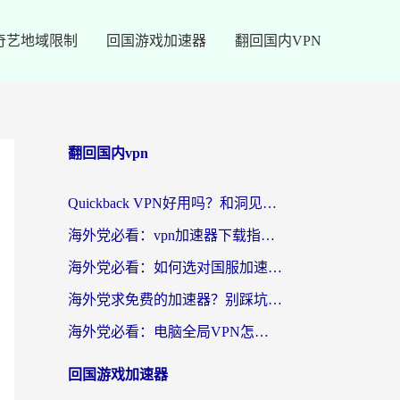
奇艺地域限制
回国游戏加速器
翻回国内VPN
翻回国内vpn
Quickback VPN好用吗？和洞见VPN对比哪个回国效果更好？海外党亲测避坑指南
海外党必看：vpn加速器下载指南，轻松破解国内APP地区限制
海外党必看：如何选对国服加速工具，无缝刷国内剧打游戏？
海外党求免费的加速器？别踩坑！一篇帮你选对回国加速器的实用指南
海外党必看：电脑全局VPN怎么选？无缝访问国内资源的终极指南
回国游戏加速器