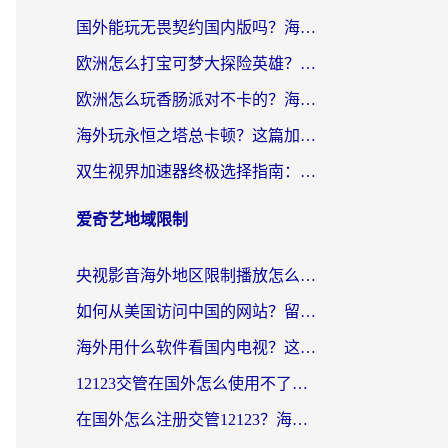
国外能玩无畏契约国内版吗？海外玩家国服游戏畅玩终极指南（附荒野乱斗拳皇98OL加速技巧）
欧洲怎么打宝可梦大探险英雄？海外党国服游戏加速终极指南（附阿联酋玩最强祖师隐形守护者技巧）
欧洲怎么玩香肠派对不卡的？海外党国服游戏加速避坑指南
海外玩永恒之塔总卡顿？这篇加速器指南帮你找回国服丝滑体验
双生视界加速器终极选择指南：海外党玩国服游戏不再踩坑的实用攻略
爱奇艺地域限制
央视影音海外地区限制播放怎么办？海外党亲测有效的回国加速指南
如何从美国访问中国的网站？留学生亲测有效的无缝解决方案
海外用什么软件看国内电视？这篇攻略帮你告别地域限制，轻松追国内热剧
12123交管在国外怎么使用不了？海外党亲测的无缝访问攻略
在国外怎么注册交管12123？海外华人亲测有效的回国加速方案