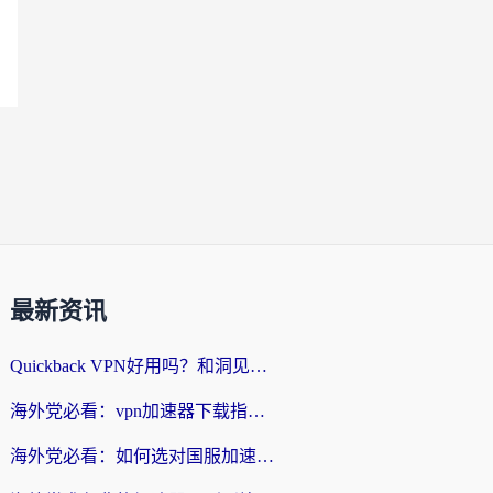
最新资讯
Quickback VPN好用吗？和洞见VPN对比哪个回国效果更好？海外党亲测避坑指南
海外党必看：vpn加速器下载指南，轻松破解国内APP地区限制
海外党必看：如何选对国服加速工具，无缝刷国内剧打游戏？