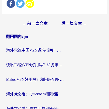
文
←
前一篇文章
后一篇文章
→
章
翻回国内vpn
导
航
海外党连中国VPN避坑指南：如何选到真正能无缝刷国内资源的加速器？
快帆TV版VPN好用吗？和腾讯VPN对比哪个回国效果更好？海外党必看的真实体验指南
Malus VPN好用吗？和闪疾VPN对比哪个回国效果更好？海外华人的实用避坑指南
海外党必看：Quickback和秒连好用吗？3步选对回国加速器，无缝刷国内资源
海外党必看：雷神手游和biubiu好用吗？3招选对回国加速器无缝刷国内资源