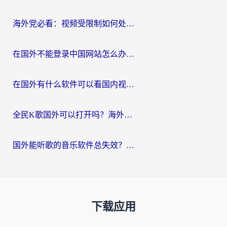
海外党必看：视频受限制如何处理？3步解决国内剧番“看不了”难题
在国外不能登录中国网站怎么办？3步选对回国加速器，无缝刷剧、办业务
在国外有什么软件可以看国内视频？留学生亲测的追剧救星来了
全民K歌国外可以打开吗？海外党听歌听书无限制的实用指南
国外能听歌的音乐软件总失效？这篇教你怎么在海外流畅听网易云
下载应用