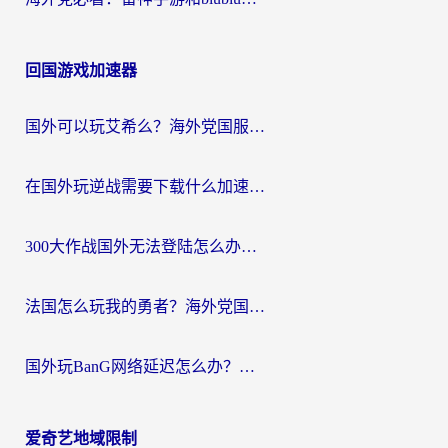
回国游戏加速器
国外可以玩艾希么？海外党国服游戏畅玩终极指南（附加速器选择秘籍）
在国外玩逆战需要下载什么加速器呢？海外党亲测有效的国服游戏加速指南
300大作战国外无法登陆怎么办？海外玩家亲测有效的解决指南
法国怎么玩我的勇者？海外党国服游戏不卡攻略，附3款热门游戏加速实测
国外玩BanG网络延迟怎么办？海外玩家亲测有效的国服游戏加速指南
爱奇艺地域限制