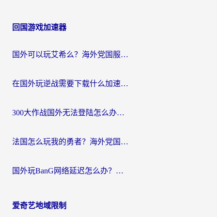
回国游戏加速器
国外可以玩艾希么？海外党国服游戏畅玩终极指南（附加速器选择秘籍）
在国外玩逆战需要下载什么加速器呢？海外党亲测有效的国服游戏加速指南
300大作战国外无法登陆怎么办？海外玩家亲测有效的解决指南
法国怎么玩我的勇者？海外党国服游戏不卡攻略，附3款热门游戏加速实测
国外玩BanG网络延迟怎么办？海外玩家亲测有效的国服游戏加速指南
爱奇艺地域限制