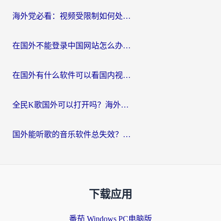
海外党必看：视频受限制如何处理？3步解决国内剧番“看不了”难题
在国外不能登录中国网站怎么办？3步选对回国加速器，无缝刷剧、办业务
在国外有什么软件可以看国内视频？留学生亲测的追剧救星来了
全民K歌国外可以打开吗？海外党听歌听书无限制的实用指南
国外能听歌的音乐软件总失效？这篇教你怎么在海外流畅听网易云
下载应用
番茄 Windows PC电脑版