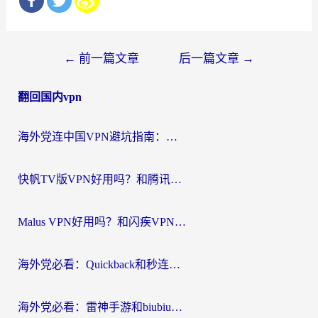
文
←
前一篇文章
后一篇文章
→
章
翻回国内vpn
导
航
海外党连中国VPN避坑指南：如何选到真正能无缝刷国内资源的加速器？
快帆TV版VPN好用吗？和腾讯VPN对比哪个回国效果更好？海外党必看的真实体验指南
Malus VPN好用吗？和闪疾VPN对比哪个回国效果更好？海外华人的实用避坑指南
海外党必看：Quickback和秒连好用吗？3步选对回国加速器，无缝刷国内资源
海外党必看：雷神手游和biubiu好用吗？3招选对回国加速器无缝刷国内资源