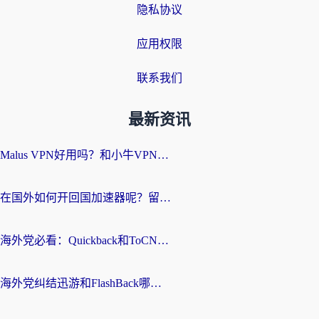
隐私协议
应用权限
联系我们
最新资讯
Malus VPN好用吗？和小牛VPN对比哪个回国效果更好？海外党亲测实用指南
在国外如何开回国加速器呢？留学生亲测的无缝访问国内资源指南
海外党必看：Quickback和ToCN好用吗？3分钟选对回国加速器的实用指南
海外党纠结迅游和FlashBack哪个好？2026实用指南教你选对回国加速器