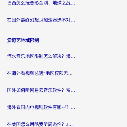
巴西怎么玩变形金刚：地球之战？海外玩家国服游戏加速终极指南（附新诛仙延迟密室逃脱18解决办法）
在国外最终幻想14加速器选不对？海外玩家的国服游戏加速避坑指南
爱奇艺地域限制
汽水音乐地区限制怎么解决？海外听国内音乐的实用指南来了
在海外看视频总遇“地区权限无法观看”？这篇攻略帮你轻松解锁国内影视动漫
国外如何听网易云音乐软件？留学生亲测有效的回国加速方案
海外看国内电视剧软件有哪些？海外党专属追剧指南来了
在美国怎么用酷我听周杰伦？3步解决海外听歌地域限制，附QQ音乐网易云通用技巧