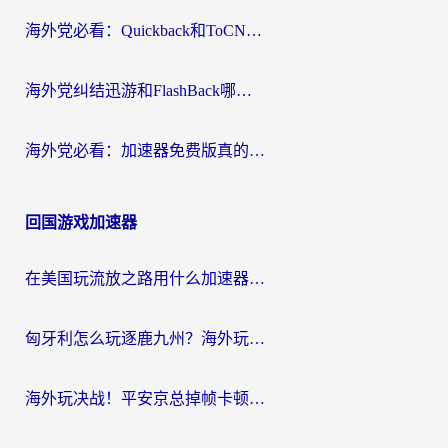
海外党必看：Quickback和ToCN好用吗？3分钟选对回国加速器的实用指南
海外党纠结迅游和FlashBack哪个好？2026实用指南教你选对回国加速器
海外党必看：加速器免费版真的能解决回国访问难题吗？附实用选择指南
回国游戏加速器
在美国玩流放之路用什么加速器？海外党国服游戏不卡顿的终极攻略
匈牙利怎么玩逐鹿九州？海外玩家国服游戏加速器终极指南（附永劫无间荣耀新三国解决方案）
海外玩决战！平安京总掉帧卡顿？用什么加速器比较好？实测指南来了