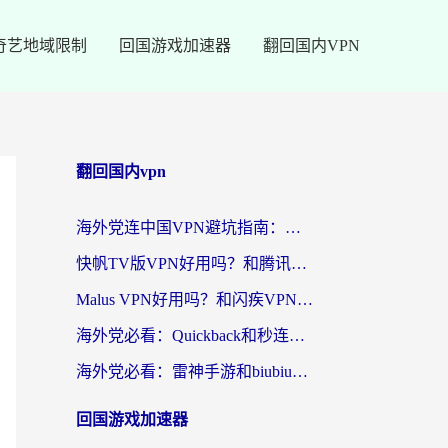
奇艺地域限制
回国游戏加速器
翻回国内VPN
翻回国内vpn
海外党连中国VPN避坑指南：如何选到真正能无缝刷国内资源的加速器？
快帆TV版VPN好用吗？和腾讯VPN对比哪个回国效果更好？海外党必看的真实体验指南
Malus VPN好用吗？和闪疾VPN对比哪个回国效果更好？海外华人的实用避坑指南
海外党必看：Quickback和秒连好用吗？3步选对回国加速器，无缝刷国内资源
海外党必看：雷神手游和biubiu好用吗？3招选对回国加速器无缝刷国内资源
回国游戏加速器