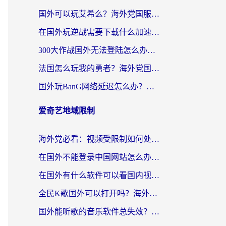
国外可以玩艾希么？海外党国服游戏畅玩终极指南（附加速器选择秘籍）
在国外玩逆战需要下载什么加速器呢？海外党亲测有效的国服游戏加速指南
300大作战国外无法登陆怎么办？海外玩家亲测有效的解决指南
法国怎么玩我的勇者？海外党国服游戏不卡攻略，附3款热门游戏加速实测
国外玩BanG网络延迟怎么办？海外玩家亲测有效的国服游戏加速指南
爱奇艺地域限制
海外党必看：视频受限制如何处理？3步解决国内剧番“看不了”难题
在国外不能登录中国网站怎么办？3步选对回国加速器，无缝刷剧、办业务
在国外有什么软件可以看国内视频？留学生亲测的追剧救星来了
全民K歌国外可以打开吗？海外党听歌听书无限制的实用指南
国外能听歌的音乐软件总失效？这篇教你怎么在海外流畅听网易云