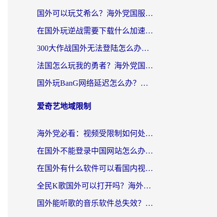
国外可以玩艾希么？海外党国服游戏畅玩终极指南（附加速器选择秘籍）
在国外玩逆战需要下载什么加速器呢？海外党亲测有效的国服游戏加速指南
300大作战国外无法登陆怎么办？海外玩家亲测有效的解决指南
法国怎么玩我的勇者？海外党国服游戏不卡攻略，附3款热门游戏加速实测
国外玩BanG网络延迟怎么办？海外玩家亲测有效的国服游戏加速指南
爱奇艺地域限制
海外党必看：视频受限制如何处理？3步解决国内剧番“看不了”难题
在国外不能登录中国网站怎么办？3步选对回国加速器，无缝刷剧、办业务
在国外有什么软件可以看国内视频？留学生亲测的追剧救星来了
全民K歌国外可以打开吗？海外党听歌听书无限制的实用指南
国外能听歌的音乐软件总失效？这篇教你怎么在海外流畅听网易云