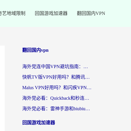
奇艺地域限制
回国游戏加速器
翻回国内VPN
翻回国内vpn
海外党连中国VPN避坑指南：如何选到真正能无缝刷国内资源的加速器？
快帆TV版VPN好用吗？和腾讯VPN对比哪个回国效果更好？海外党必看的真实体验指南
Malus VPN好用吗？和闪疾VPN对比哪个回国效果更好？海外华人的实用避坑指南
海外党必看：Quickback和秒连好用吗？3步选对回国加速器，无缝刷国内资源
海外党必看：雷神手游和biubiu好用吗？3招选对回国加速器无缝刷国内资源
回国游戏加速器