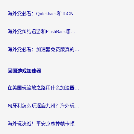
海外党必看：Quickback和ToCN好用吗？3分钟选对回国加速器的实用指南
海外党纠结迅游和FlashBack哪个好？2026实用指南教你选对回国加速器
海外党必看：加速器免费版真的能解决回国访问难题吗？附实用选择指南
回国游戏加速器
在美国玩流放之路用什么加速器？海外党国服游戏不卡顿的终极攻略
匈牙利怎么玩逐鹿九州？海外玩家国服游戏加速器终极指南（附永劫无间荣耀新三国解决方案）
海外玩决战！平安京总掉帧卡顿？用什么加速器比较好？实测指南来了