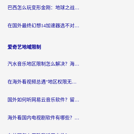
巴西怎么玩变形金刚：地球之战？海外玩家国服游戏加速终极指南（附新诛仙延迟密室逃脱18解决办法）
在国外最终幻想14加速器选不对？海外玩家的国服游戏加速避坑指南
爱奇艺地域限制
汽水音乐地区限制怎么解决？海外听国内音乐的实用指南来了
在海外看视频总遇“地区权限无法观看”？这篇攻略帮你轻松解锁国内影视动漫
国外如何听网易云音乐软件？留学生亲测有效的回国加速方案
海外看国内电视剧软件有哪些？海外党专属追剧指南来了