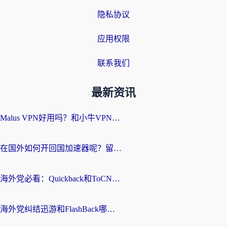
隐私协议
应用权限
联系我们
最新资讯
Malus VPN好用吗？和小牛VPN对比哪个回国效果更好？海外党亲测实用指南
在国外如何开回国加速器呢？留学生亲测的无缝访问国内资源指南
海外党必看：Quickback和ToCN好用吗？3分钟选对回国加速器的实用指南
海外党纠结迅游和FlashBack哪个好？2026实用指南教你选对回国加速器