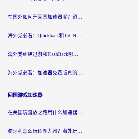
在国外如何开回国加速器呢？留学生亲测的无缝访问国内资源指南
海外党必看：Quickback和ToCN好用吗？3分钟选对回国加速器的实用指南
海外党纠结迅游和FlashBack哪个好？2026实用指南教你选对回国加速器
海外党必看：加速器免费版真的能解决回国访问难题吗？附实用选择指南
回国游戏加速器
在美国玩流放之路用什么加速器？海外党国服游戏不卡顿的终极攻略
匈牙利怎么玩逐鹿九州？海外玩家国服游戏加速器终极指南（附永劫无间荣耀新三国解决方案）