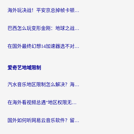
海外玩决战！平安京总掉帧卡顿？用什么加速器比较好？实测指南来了
巴西怎么玩变形金刚：地球之战？海外玩家国服游戏加速终极指南（附新诛仙延迟密室逃脱18解决办法）
在国外最终幻想14加速器选不对？海外玩家的国服游戏加速避坑指南
爱奇艺地域限制
汽水音乐地区限制怎么解决？海外听国内音乐的实用指南来了
在海外看视频总遇“地区权限无法观看”？这篇攻略帮你轻松解锁国内影视动漫
国外如何听网易云音乐软件？留学生亲测有效的回国加速方案