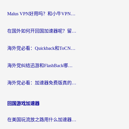
航
Malus VPN好用吗？和小牛VPN对比哪个回国效果更好？海外党亲测实用指南
在国外如何开回国加速器呢？留学生亲测的无缝访问国内资源指南
海外党必看：Quickback和ToCN好用吗？3分钟选对回国加速器的实用指南
海外党纠结迅游和FlashBack哪个好？2026实用指南教你选对回国加速器
海外党必看：加速器免费版真的能解决回国访问难题吗？附实用选择指南
回国游戏加速器
在美国玩流放之路用什么加速器？海外党国服游戏不卡顿的终极攻略