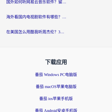
国外如何听网易云音乐软件？留学生亲测有效的回国加速方案
海外看国内电视剧软件有哪些？海外党专属追剧指南来了
在美国怎么用酷我听周杰伦？3步解决海外听歌地域限制，附QQ音乐网易云通用技巧
下载应用
番茄 Windows PC电脑版
番茄 macOS苹果电脑版
番茄 ios苹果手机版
番茄 Android安卓手机版