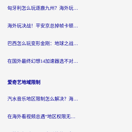
匈牙利怎么玩逐鹿九州？海外玩家国服游戏加速器终极指南（附永劫无间荣耀新三国解决方案）
海外玩决战！平安京总掉帧卡顿？用什么加速器比较好？实测指南来了
巴西怎么玩变形金刚：地球之战？海外玩家国服游戏加速终极指南（附新诛仙延迟密室逃脱18解决办法）
在国外最终幻想14加速器选不对？海外玩家的国服游戏加速避坑指南
爱奇艺地域限制
汽水音乐地区限制怎么解决？海外听国内音乐的实用指南来了
在海外看视频总遇“地区权限无法观看”？这篇攻略帮你轻松解锁国内影视动漫